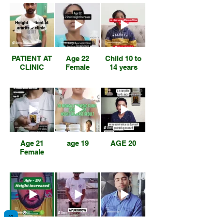
PATIENT AT
Age 22
Child 10 to
CLINIC
Female
14 years
Age 21
age 19
AGE 20
Female