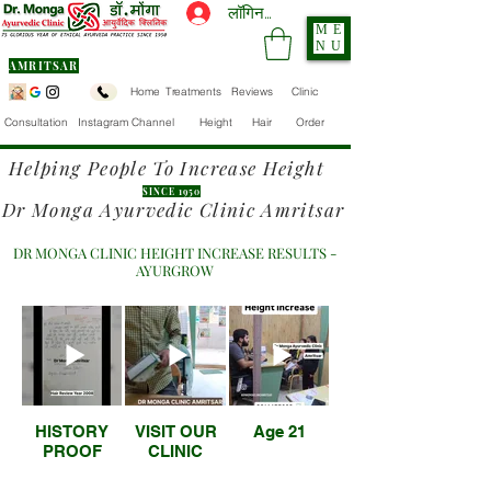
लॉगिन करें
ME
NU
AMRITSAR
Home
Treatments
Reviews
Clinic
Consultation
Instagram Channel
Height
Hair
Order
Helping People To Increase Height
SINCE 1950
Dr Monga Ayurvedic Clinic Amritsar
DR MONGA CLINIC HEIGHT INCREASE RESULTS -
AYURGROW
HISTORY
VISIT OUR
Age 21
PROOF
CLINIC