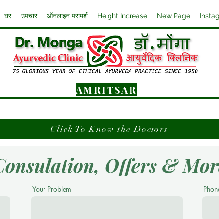
घर
उपचार
ऑनलाइन परामर्श
Height Increase
New Page
Insta
AMRITSAR
Click To Know the Doctors
Consulation, Offers & Mor
Your Problem
Phon