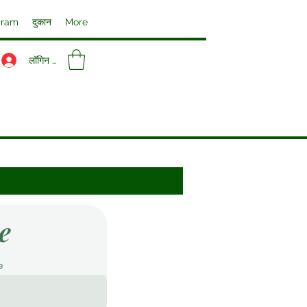
gram
दुकान
More
लॉगिन करें
e
e