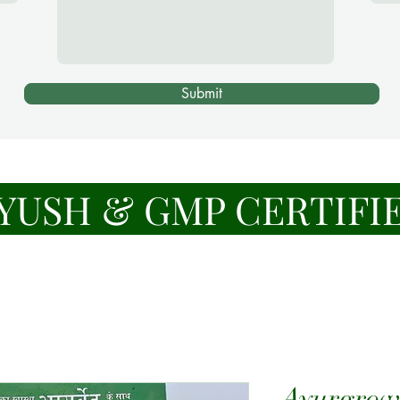
Submit
YUSH & GMP CERTIFI
Ayurgrow