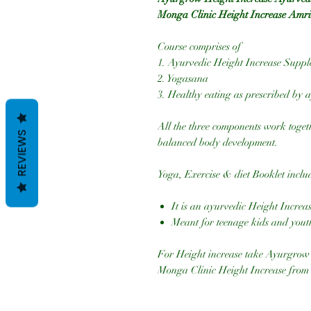
Monga Clinic Height Increase Amri
Course comprises of
1. Ayurvedic Height Increase Supp
2. Yogasana
3. Healthy eating as prescribed by a
All the three components work togeth
REVIEWS
balanced body development.
Yoga, Exercise & diet Booklet inclu
It is an ayurvedic Height Increa
Meant for teenage kids and yout
For Height increase take Ayurgrow
Monga Clinic Height Increase from