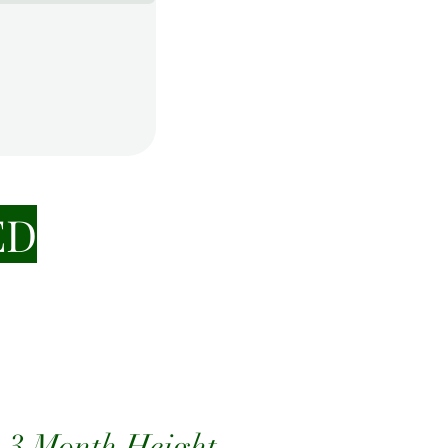
ED
 3 Month Height